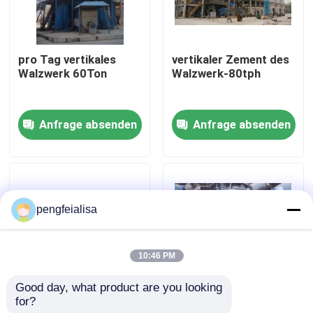
Fabrik-Ausflug
pro Tag vertikales
vertikaler Zement des
Walzwerk 60Ton
Walzwerk-80tph
Qualitätskontrolle
Anfrage absenden
Anfrage absenden
Treten Sie mit uns in Verbindung
Nachrichten
pengfeialisa
Zementfertigungsstraße
10:46 PM
Aktive Kalk-Fertigungsstraße
Good day, what product are you looking 
for?
25ton pro Rollen-
Vertikale Rollen-
Zement-Produktions-Ausrüstung