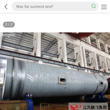
2
/
2