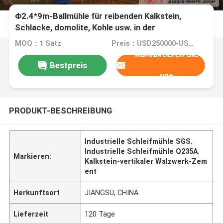
Φ2.4*9m-Ballmühle für reibenden Kalkstein,
Schlacke, domolite, Kohle usw. in der
unterschiedlichen Fertigungsstraße
MOQ：1 Satz
Preis：USD250000-USD4000000
Kontaktieren Sie
Bestpreis
uns
PRODUKT-BESCHREIBUNG
Industrielle Schleifmühle SGS
,
Industrielle Schleifmühle Q235A
,
Markieren:
Kalkstein-vertikaler Walzwerk-Zem
ent
Herkunftsort
JIANGSU, CHINA
Lieferzeit
120 Tage