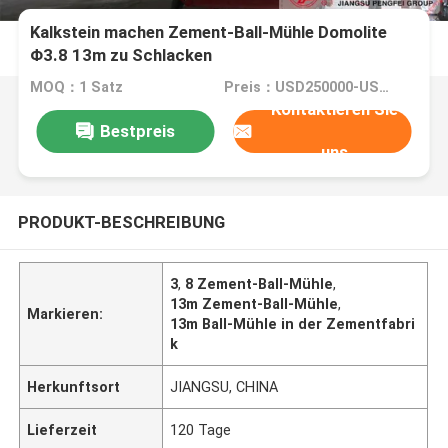
Kalkstein machen Zement-Ball-Mühle Domolite
Φ3.8 13m zu Schlacken
MOQ：1 Satz
Preis：USD250000-USD4000000
Kontaktieren Sie
Bestpreis
uns
PRODUKT-BESCHREIBUNG
3
,
8 Zement-Ball-Mühle
,
13m Zement-Ball-Mühle
,
Markieren:
13m Ball-Mühle in der Zementfabri
k
Herkunftsort
JIANGSU, CHINA
Lieferzeit
120 Tage