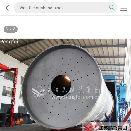
2
/
2