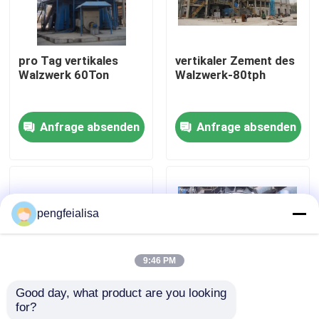
Fabrik-Ausflug
pro Tag vertikales
vertikaler Zement des
Walzwerk 60Ton
Walzwerk-80tph
Qualitätskontrolle
Anfrage absenden
Anfrage absenden
Treten Sie mit uns in Verbindung
Nachrichten
pengfeialisa
Zementfertigungsstraße
9:46 PM
Aktive Kalk-Fertigungsstraße
Good day, what product are you looking 
for?
25ton pro Rollen-
Vertikale Rollen-
Zement-Produktions-Ausrüstung