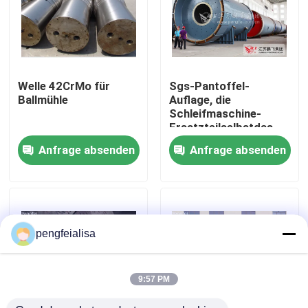
Fabrik-Ausflug
Qualitätskontrolle
Welle 42CrMo für
Sgs-Pantoffel-
Ballmühle
Auflage, die
Schleifmaschine-
Treten Sie mit uns in Verbindung
Ersatzteilselbstdas
übereinstimmen trägt
Anfrage absenden
Anfrage absenden
Nachrichten
Zementfertigungsstraße
pengfeialisa
Aktive Kalk-Fertigungsstraße
9:57 PM
Zement-Produktions-Ausrüstung