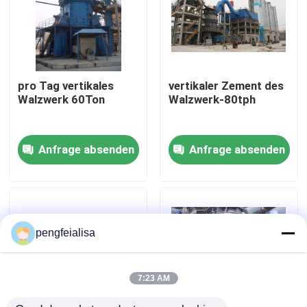
Fabrik-Ausflug
Qualitätskontrolle
pro Tag vertikales
vertikaler Zement des
Walzwerk 60Ton
Walzwerk-80tph
Treten Sie mit uns in Verbindung
Anfrage absenden
Anfrage absenden
Nachrichten
Zementfertigungsstraße
pengfeialisa
Aktive Kalk-Fertigungsstraße
7:23 AM
Zement-Produktions-Ausrüstung