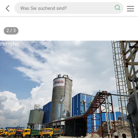
2
/
3