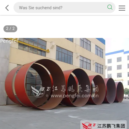
2
/
2