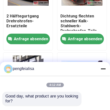
Fabrik-Ausflug
2 Hälftegurtgang
Dichtung flechten
Drehrohrofen-
schneller Kalk-
Ersatzteile
Stahlwerk-
Qualitätskontrolle
Drehrohrofen-Teile
Anfrage absenden
Anfrage absenden
Treten Sie mit uns in Verbindung
Nachrichten
pengfeialisa
Zementfertigungsstraße
4:12 AM
Aktive Kalk-Fertigungsstraße
Good day, what product are you looking 
for?
Führungsrolle für
Pengfei 35CrMo 2
schneller Kalk-
halbiert
Zement-Produktions-Ausrüstung