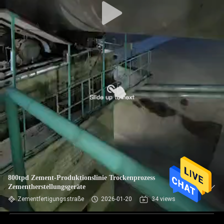
800tpd Zement-Produktionslinie Trockenprozess
Zementherstellungsgeräte
Zementfertigungsstraße
2026-01-20
34 views